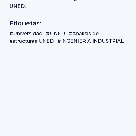
UNED.
Etiquetas:
#Universidad
#UNED
#Análisis de
estructuras UNED
#INGENIERÍA INDUSTRIAL
© 2026 Taquilla Academia Serfa. Todos los
derechos reservados.